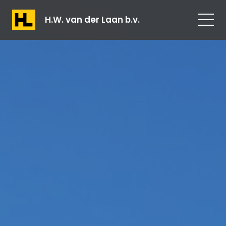
H.W. van der Laan b.v.