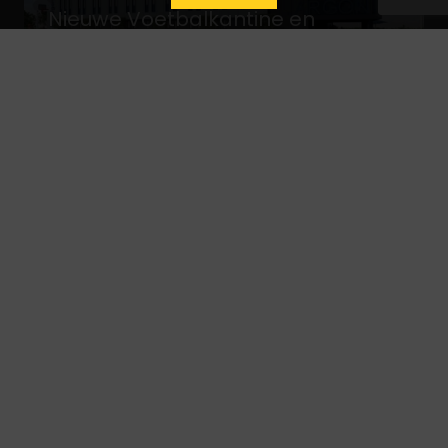
Nieuwe Voetbalkantine en
kleedkamers Argon
MIJDRECHT
Ontwerp van twee vrijstaande
villa’s
VINKEVEEN