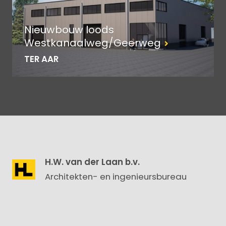
Nieuwbouw loods
Westkanaalweg/Geerweg
TER AAR
H.W. van der Laan b.v.
Architekten- en ingenieursbureau