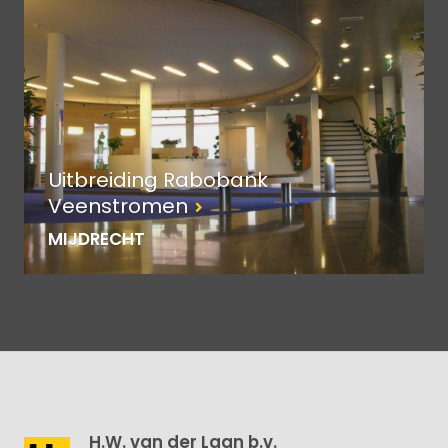
Uitbreiding Rabobank
Veenstromen
MIJDRECHT
H.W. van der Laan b.v.