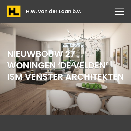
H.W. van der Laan b.v.
NIEUWBOUW 27
WONINGEN ‘DE VELDEN’
ISM VENSTER ARCHITEKTEN