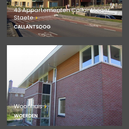
43 Appartementen Callantsoger
Staete
CALLANTSOOG
Woonhuis
WOERDEN