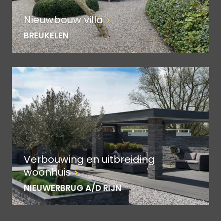
Nieuwbouw villa
BREUKELEN
Verbouwing en uitbreiding
woonhuis
NIEUWERBRUG A/D RIJN