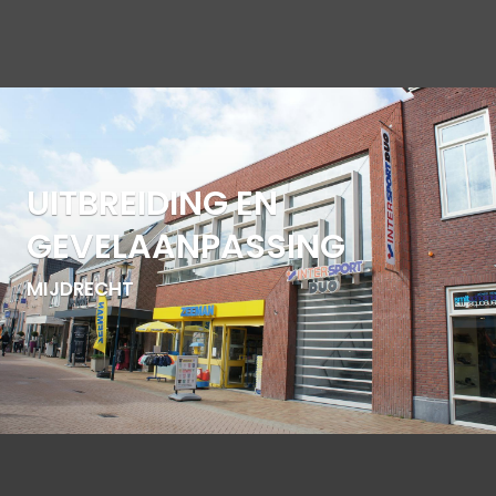
UITBREIDING EN
GEVELAANPASSING
MIJDRECHT