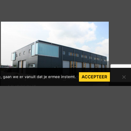
Bedrijfsverzamelgebouw
, gaan we er vanuit dat je ermee instemt.
ACCEPTEER
MIJDRECHT