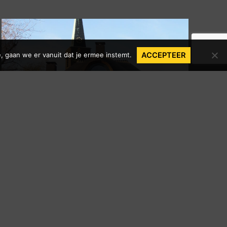
, gaan we er vanuit dat je ermee instemt.
ACCEPTEER
Nieuwbouw Villa
NIEUWKOOP