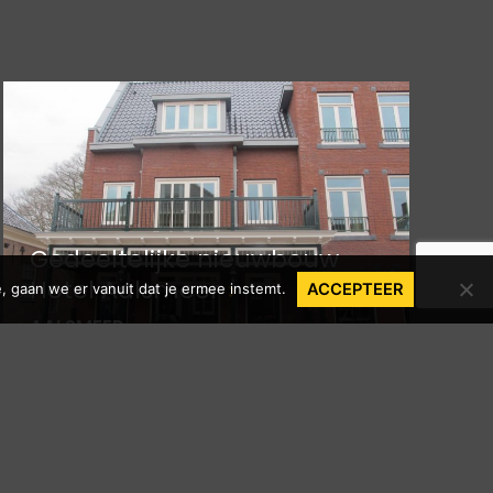
Gedeeltelijke nieuwbouw
Hotel Aalsmeer
, gaan we er vanuit dat je ermee instemt.
ACCEPTEER
AALSMEER