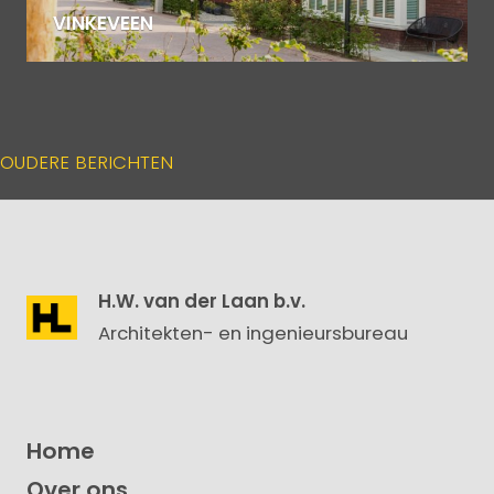
VINKEVEEN
BERICHTENNAVIGATIE
OUDERE BERICHTEN
H.W. van der Laan b.v.
Architekten- en ingenieursbureau
Home
Over ons