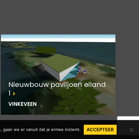
Nieuwbouw paviljoen eiland
1
VINKEVEEN
, gaan we er vanuit dat je ermee instemt.
ACCEPTEER