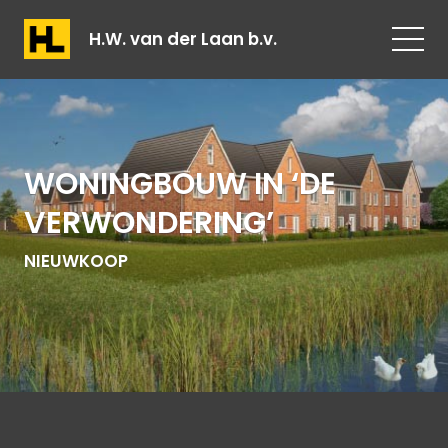
H.W. van der Laan b.v.
WONINGBOUW IN ‘DE
VERWONDERING’
NIEUWKOOP