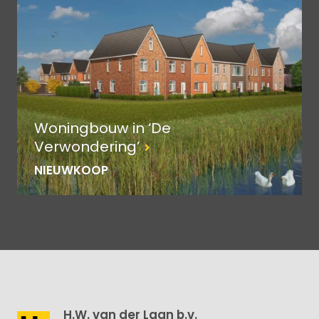
Woningbouw in ‘De
Verwondering’
NIEUWKOOP
H.W. van der Laan b.v.